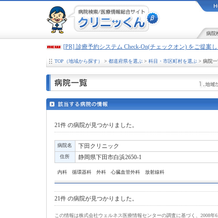
病院
[PR] 診療予約システム Check-On(チェックオン) をご提
TOP（地域から探す）
>
都道府県を選ぶ
>
科目・市区町村を選ぶ
> 病院一
21件
の病院が見つかりました。
病院名
下田クリニック
住所
静岡県下田市白浜2650-1
内科 循環器科 外科 心臓血管外科 放射線科
21件
の病院が見つかりました。
この情報は株式会社ウェルネス医療情報センターの調査に基づく、2008年