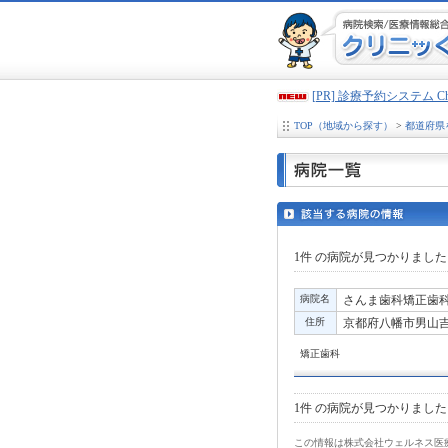
[PR] 診療予約システム 
TOP（地域から探す）
>
都道府県
1件
の病院が見つかりました
病院名
さんま歯科矯正歯
住所
京都府八幡市男山吉井
矯正歯科
1件
の病院が見つかりました
この情報は株式会社ウェルネス医療