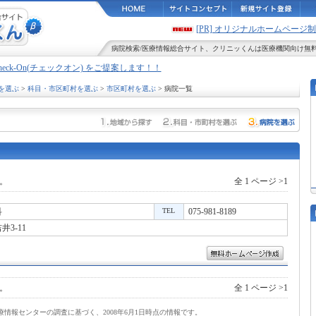
[PR] オリジナルホームペー
病院検索
/
医療情報
総合サイト、
クリニッくん
は医療機関向け無
Check-On(チェックオン) をご提案します！！
を選ぶ
>
科目・市区町村を選ぶ
>
市区町村を選ぶ
> 病院一覧
。
全 1 ページ >1
科
TEL
075-981-8189
3-11
。
全 1 ページ >1
情報センターの調査に基づく、2008年6月1日時点の情報です。