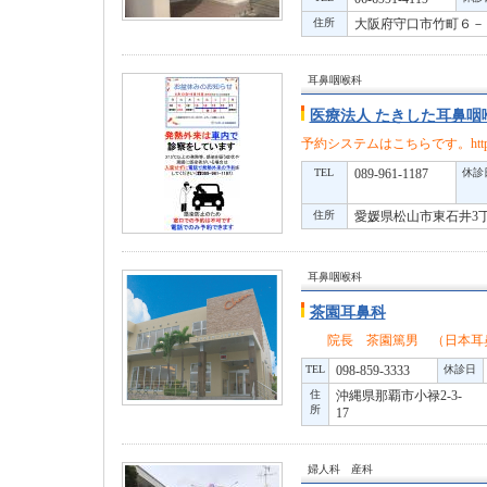
住所
大阪府守口市竹町６
耳鼻咽喉科
医療法人 たきした耳鼻咽
予約システムはこちらです。https://waku
TEL
089-961-1187
休診
住所
愛媛県松山市東石井3
耳鼻咽喉科
茶園耳鼻科
院長 茶園篤男 （日本耳鼻
TEL
098-859-3333
休診日
住
沖縄県那覇市小禄2-3-
所
婦人科 産科