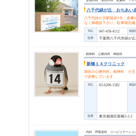
形成外科 美容外科 皮膚科 ア
八千代緑が丘 おちあい
八千代緑が丘駅徒歩3分。皮膚
なく御相談下さい。駐車場完備
TEL
047-458-4112
休診
住所
千葉県八千代市緑が丘2
精神科 心療内科 神経科
新橋１４クリニック
港区の心療内科、精神科 小児
で診療しています
TEL
03-6206-1582
休診
住所
東京都港区新橋3-2-2
内科 呼吸器科 リハビリテーシ