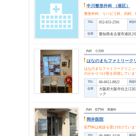
中川整形外科 （港区）
整形外科、リハビリ科、内科、
TEL
052-653-2591
休診
住所
愛知県名古屋市港区川間
内科 小児科
はなのまちファミリーク
はなのまちファミリークリニッ
のかかりつけ医を目指していま
TEL
06-6612-8822
休診
住所
大阪府大阪市住之江区
ック
内科 肛門科 胃腸科
岡井医院
肛門科は初診を受け付けていま
TEL
06-6991-4119
休診