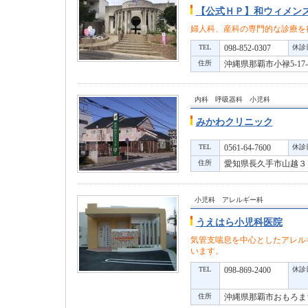
【公式ＨＰ】和ウィメン
婦人科、産科の専門的な診療を
TEL
098-852-0307
休診
住所
沖縄県那覇市小禄5-17
内科 呼吸器科 小児科
みかわクリニック
TEL
0561-64-7600
休診
住所
愛知県長久手市山越
小児科 アレルギー科
うえはら小児科医院
気管支喘息を中心としたアレル
います。
TEL
098-869-2400
休診
住所
沖縄県那覇市おもろ