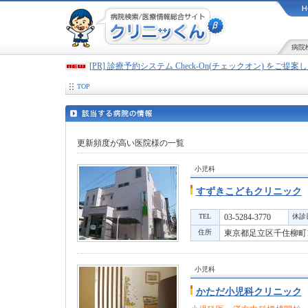
病院
[PR] 診療予約システム Check-On(チェックオン) をご提
TOP
更新頻度が高い医院様の一覧
小児科
すずきこどもクリニック
TEL
03-5284-3770
休診
住所
東京都足立区千住柳町1
小児科
かただ小児科クリニック