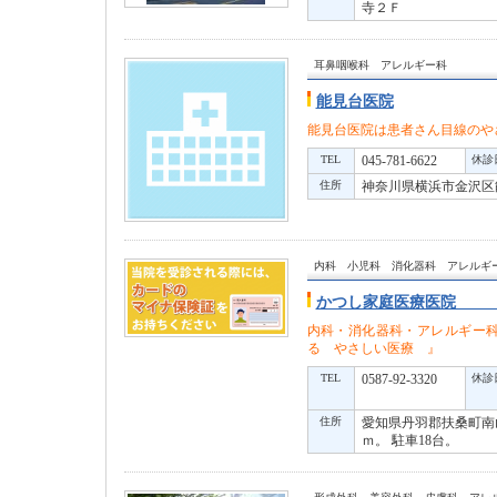
寺２Ｆ
耳鼻咽喉科 アレルギー科
能見台医院
能見台医院は患者さん目線のや
TEL
045-781-6622
休診
住所
神奈川県横浜市金沢区能
内科 小児科 消化器科 アレル
かつし家庭医療医院 
内科・消化器科・アレルギ
る やさしい医療 』
TEL
0587-92-3320
休診
住所
愛知県丹羽郡扶桑町南
ｍ。 駐車18台。