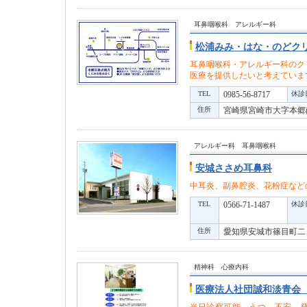
耳鼻咽喉科 アレルギー科
松浦みみ・はな・のどク
耳鼻咽喉科・アレルギー科のク
医療を提供したいと考えていま
TEL
0985-56-8717
休診
住所
宮崎県宮崎市大字本郷南方2475
アレルギー科 耳鼻咽喉科
安城ささめ耳鼻科
中耳炎、副鼻腔炎、花粉症など
TEL
0566-71-1487
休診
住所
愛知県安城市篠目町二タ
精神科 心療内科
医療法人社団誠和淡青会