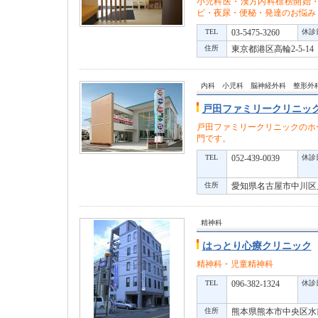
小児科医・漢方内科標榜開始
ビ・夜尿・便秘・発達のお悩み
TEL
03-5475-3260
休診
住所
東京都港区高輪2-5-1
内科 小児科 脳神経外科 整形
戸田ファミリークリニッ
戸田ファミリークリニックのホ
門です。
TEL
052-439-0039
休診
住所
愛知県名古屋市中川区
精神科
はっとり心療クリニック
精神科・児童精神科
TEL
096-382-1324
休診
住所
熊本県熊本市中央区水