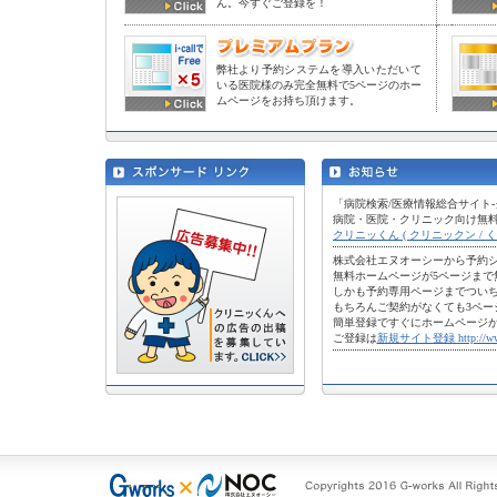
ん。今すぐご登録を！
弊社より予約システムを導入いただいて
いる医院様のみ完全無料で5ページのホー
ムページをお持ち頂けます。
「病院検索/医療情報総合サイト
病院・医院・クリニック向け無
クリニッくん ( クリニックン / くりにっくん
株式会社エヌオーシーから予約
無料ホームページが5ページまで
しかも予約専用ページまでつい
もちろんご契約がなくても3ペー
簡単登録ですぐにホームページ
ご登録は
新規サイト登録 http://www.c