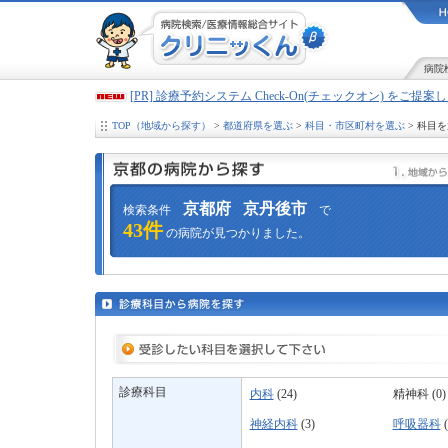
病院
[PR] 診療予約システム Check-On(チェックオン) をご提
TOP（地域から探す）
>
都道府県を選ぶ
>
科目・市区町村を選ぶ
> 科目
京都府
京丹後市
検索条件
で
43件
の病院が見つかりました。
診療科目
内科
(24)
精神科 (0)
神経内科
(3)
呼吸器科
(