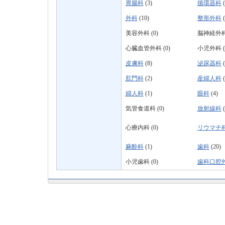
胃腸科
(3)
循環器科
(
外科
(10)
整形外科
(
美容外科 (0)
脳神経外科 
心臓血管外科 (0)
小児外科 (
皮膚科
(8)
泌尿器科
(
肛門科
(2)
産婦人科
(
婦人科
(1)
眼科
(4)
気管食道科 (0)
放射線科
(
心療内科 (0)
リウマチ
麻酔科
(1)
歯科
(20)
小児歯科 (0)
歯科口腔