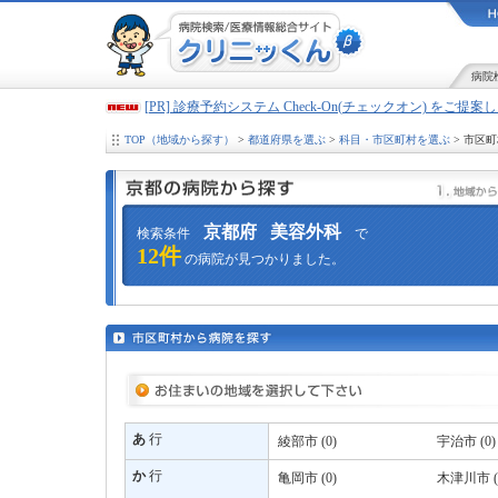
病院
[PR] 診療予約システム Check-On(チェックオン) をご提
TOP（地域から探す）
>
都道府県を選ぶ
>
科目・市区町村を選ぶ
> 市区
京都府
美容外科
検索条件
で
12件
の病院が見つかりました。
あ
行
綾部市 (0)
宇治市 (0)
か
行
亀岡市 (0)
木津川市 (