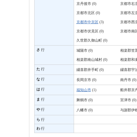
京丹後市 (0)
京都市右京区
京都市北区 (0)
京都市左京区
京都市中京区
(3)
京都市西京区
京都市伏見区 (0)
京都市南区 
久世郡久御山町 (0)
さ
行
城陽市 (0)
相楽郡笠置町
相楽郡南山城村 (0)
相楽郡和束町
た
行
綴喜郡井手町 (0)
綴喜郡宇治
な
行
長岡京市 (0)
南丹市 (0)
は
行
福知山市
(1)
船井郡京丹波
ま
行
舞鶴市 (0)
宮津市 (0)
や
行
八幡市 (0)
与謝郡伊根町
ら
行
わ
行