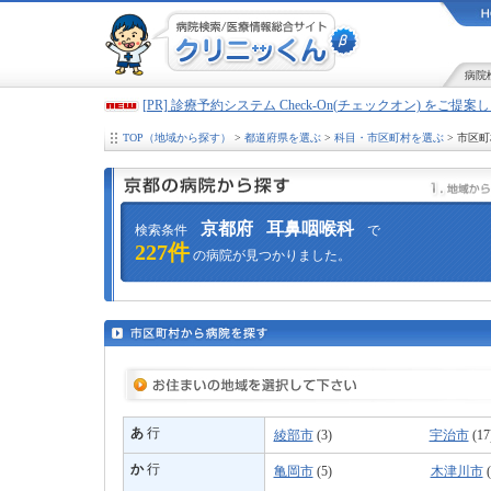
病院
[PR] 診療予約システム Check-On(チェックオン) をご提
TOP（地域から探す）
>
都道府県を選ぶ
>
科目・市区町村を選ぶ
> 市区
京都府
耳鼻咽喉科
検索条件
で
227件
の病院が見つかりました。
あ
行
綾部市
(3)
宇治市
(17
か
行
亀岡市
(5)
木津川市
(