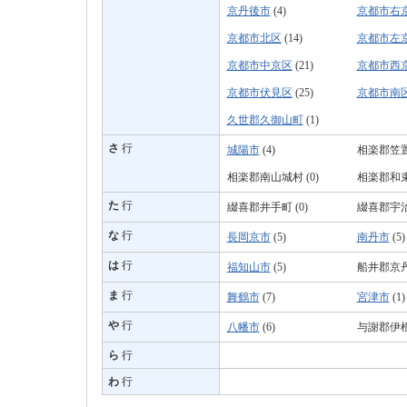
京丹後市
(4)
京都市右
京都市北区
(14)
京都市左
京都市中京区
(21)
京都市西
京都市伏見区
(25)
京都市南
久世郡久御山町
(1)
さ
行
城陽市
(4)
相楽郡笠置町
相楽郡南山城村 (0)
相楽郡和束町
た
行
綴喜郡井手町 (0)
綴喜郡宇治
な
行
長岡京市
(5)
南丹市
(5)
は
行
福知山市
(5)
船井郡京丹波
ま
行
舞鶴市
(7)
宮津市
(1)
や
行
八幡市
(6)
与謝郡伊根町
ら
行
わ
行