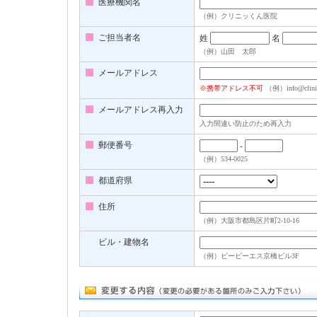
医療機関名
（例）クリニッくん医院
ご担当者名
姓
名
（例）山田 太郎
メールアドレス
※携帯アドレス不可
（例）info@clinic
メールアドレス再入力
入力間違い防止のため再入力
郵便番号
-
（例）534-0025
都道府県
住所
（例）大阪市都島区片町2-10-16
ビル・建物名
（例）ビービーエス京橋ビル3F