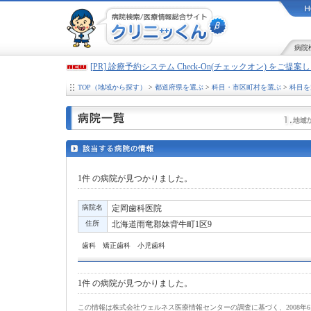
病院
[PR] 診療予約システム Check-On(チェックオン) をご提
TOP（地域から探す）
>
都道府県を選ぶ
>
科目・市区町村を選ぶ
>
科目を
1件
の病院が見つかりました。
病院名
定岡歯科医院
住所
北海道雨竜郡妹背牛町1区9
歯科 矯正歯科 小児歯科
1件
の病院が見つかりました。
この情報は株式会社ウェルネス医療情報センターの調査に基づく、2008年