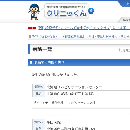
病院
[PR] 診療予約システム Check-On(チェックオン) をご提
TOP（地域から探す）
>
都道府県を選ぶ
>
科目・市区町村を選ぶ
>
科目を
2件
の病院が見つかりました。
病院名
北海道リハビリテーションセンター
住所
北海道白老郡白老町字竹浦133
内科 外科 整形外科 リハビリテーション科
病院名
生田医院
住所
北海道白老郡白老町字萩野73-9