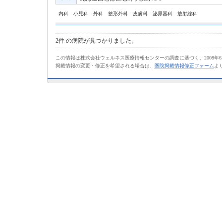
内科 小児科 外科 整形外科 皮膚科 泌尿器科 放射線科
2件
の病院が見つかりました。
この情報は株式会社ウェルネス医療情報センターの調査に基づく、2008年
掲載情報の変更・修正を希望される場合は、
医院掲載情報修正フォーム
よ