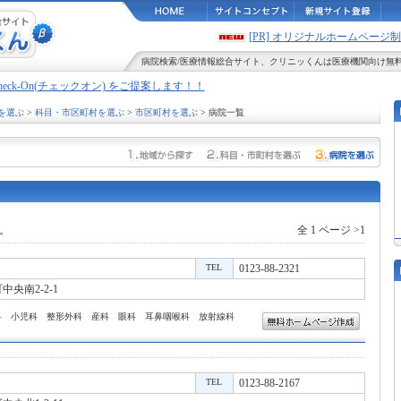
[PR] オリジナルホームペー
病院検索
/
医療情報
総合サイト、
クリニッくん
は医療機関向け無
Check-On(チェックオン) をご提案します！！
を選ぶ
>
科目・市区町村を選ぶ
>
市区町村を選ぶ
> 病院一覧
。
全 1 ページ >1
TEL
0123-88-2321
央南2-2-1
科 小児科 整形外科 産科 眼科 耳鼻咽喉科 放射線科
TEL
0123-88-2167