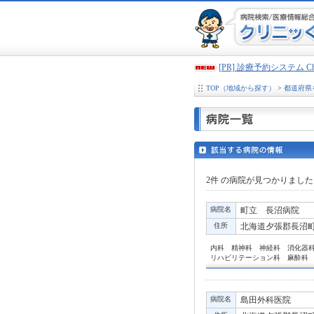
[PR] 診療予約システム 
TOP（地域から探す）
>
都道府県
2件
の病院が見つかりました
病院名
町立 長沼病院
住所
北海道夕張郡長沼町中
内科 精神科 神経科 消化器
リハビリテーション科 麻酔科
病院名
島田外科医院