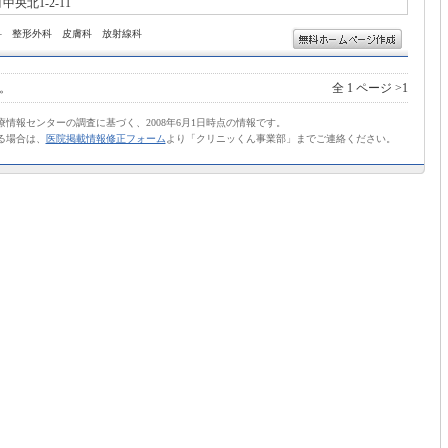
央北1-2-11
科 整形外科 皮膚科 放射線科
。
全 1 ページ >1
情報センターの調査に基づく、2008年6月1日時点の情報です。
る場合は、
医院掲載情報修正フォーム
より「クリニッくん事業部」までご連絡ください。