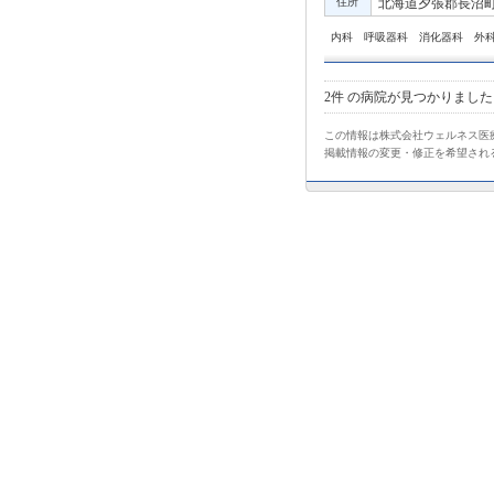
住所
北海道夕張郡長沼町中
内科 呼吸器科 消化器科 外
2件
の病院が見つかりました
この情報は株式会社ウェルネス医療
掲載情報の変更・修正を希望され