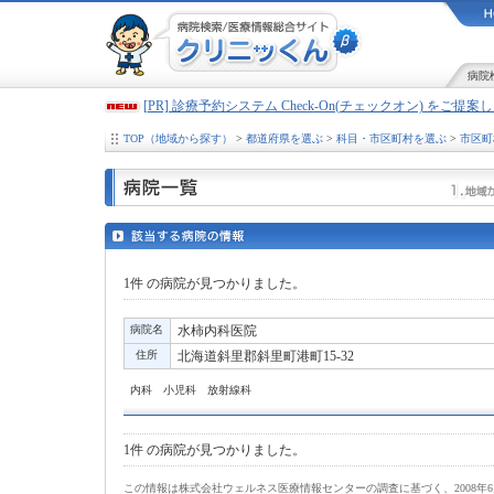
病院
[PR] 診療予約システム Check-On(チェックオン) をご提
TOP（地域から探す）
>
都道府県を選ぶ
>
科目・市区町村を選ぶ
>
市区町
1件
の病院が見つかりました。
病院名
水柿内科医院
住所
北海道斜里郡斜里町港町15-32
内科 小児科 放射線科
1件
の病院が見つかりました。
この情報は株式会社ウェルネス医療情報センターの調査に基づく、2008年