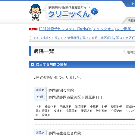
病院
[PR] 診療予約システム Check-On(チェックオン) をご提
TOP（地域から探す）
>
都道府県を選ぶ
>
科目・市区町村を選ぶ
>
市区町
2件
の病院が見つかりました。
病院名
静岡徳洲会病院
住所
静岡県静岡市駿河区下川原南11-1
内科 神経内科 消化器科 循環器科 小児科 外科 整形外科 形成外
臓血管外科 皮膚科 泌尿器科 産婦人科 放射線科 心療内科 リハビ
科口腔外科
病院名
静岡済生会総合病院