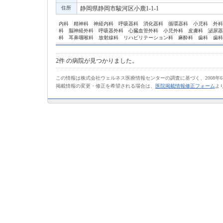
住所
静岡県静岡市駿河区小鹿1-1-1
内科 精神科 神経内科 呼吸器科 消化器科 循環器科 小児科 外科
科 脳神経外科 呼吸器外科 心臓血管外科 小児外科 皮膚科 泌尿器
科 耳鼻咽喉科 放射線科 リハビリテーション科 麻酔科 歯科 歯科
2件
の病院が見つかりました。
この情報は株式会社ウェルネス医療情報センターの調査に基づく、2008年
掲載情報の変更・修正を希望される場合は、
医院掲載情報修正フォーム
よ