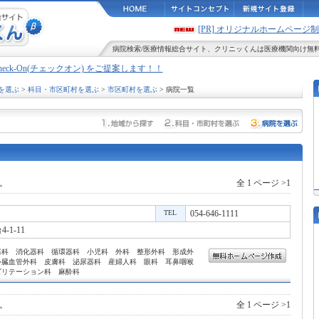
[PR] オリジナルホームペー
病院検索
/
医療情報
総合サイト、
クリニッくん
は医療機関向け無
Check-On(チェックオン) をご提案します！！
を選ぶ
>
科目・市区町村を選ぶ
>
市区町村を選ぶ
> 病院一覧
。
全 1 ページ >1
TEL
054-646-1111
1-11
器科 消化器科 循環器科 小児科 外科 整形外科 形成外
心臓血管外科 皮膚科 泌尿器科 産婦人科 眼科 耳鼻咽喉
ビリテーション科 麻酔科
。
全 1 ページ >1