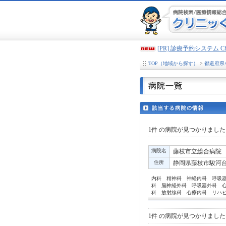
[PR] 診療予約システム 
TOP（地域から探す）
>
都道府県
1件
の病院が見つかりました
病院名
藤枝市立総合病院
住所
静岡県藤枝市駿河台4-
内科 精神科 神経内科 呼吸
科 脳神経外科 呼吸器外科 
科 放射線科 心療内科 リハ
1件
の病院が見つかりました