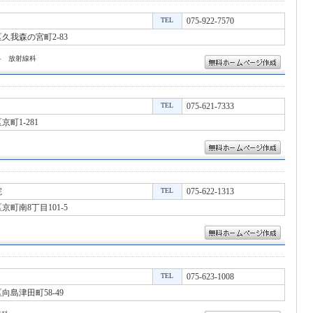
TEL
075-922-7570
久我森の宮町2-83
科 放射線科
TEL
075-621-7333
町1-281
院
TEL
075-622-1313
町南8丁目101-5
TEL
075-623-1008
島津田町58-49