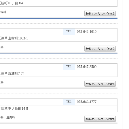
町10丁目364
射線科
TEL
075-642-1610
草山村町1003-1
線科
TEL
075-647-3500
深草西浦町7-74
児科
TEL
075-642-1777
深草中ノ島町14-8
外科 皮膚科