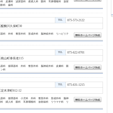
外科 皮膚科 泌尿器科 産婦人科 眼科 耳鼻咽喉科 放射
麻酔科 歯科
TEL
075-573-2122
醍醐川久保町30
環器科 外科 整形外科 形成外科 脳神経外科 リハビリテ
TEL
075-622-0701
桃山町泰長老115
化器科 循環器科 外科 整形外科 脳神経外科 皮膚科 眼
ョン科
TEL
075-631-1215
木津町612-12
化器科 循環器科 小児科 外科 整形外科 形成外科 脳神
門科 婦人科 眼科 耳鼻咽喉科 放射線科 リウマチ科 リ