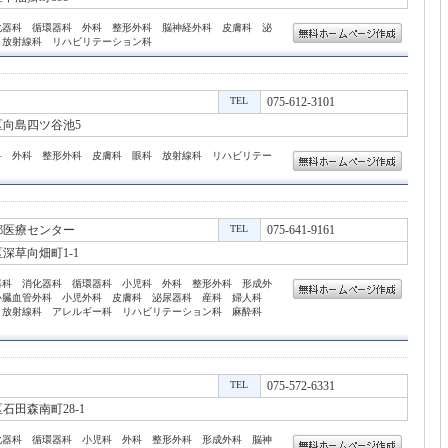
化器科 循環器科 外科 整形外科 脳神経外科 皮膚科 泌
 放射線科 リハビリテーション科
TEL
075-612-3101
向島四ツ谷池5
科 外科 整形外科 皮膚科 眼科 放射線科 リハビリテー
都医療センター
TEL
075-641-9161
深草向畑町1-1
器科 消化器科 循環器科 小児科 外科 整形外科 形成外
心臓血管外科 小児外科 皮膚科 泌尿器科 産科 婦人科
 放射線科 アレルギー科 リハビリテーション科 麻酔科
TEL
075-572-6331
石田森南町28-1
化器科 循環器科 小児科 外科 整形外科 形成外科 脳神