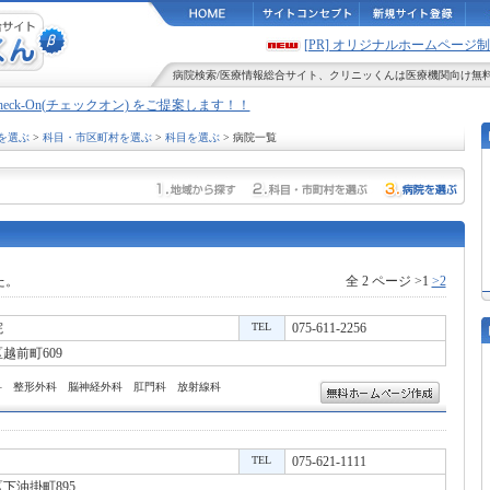
[PR] オリジナルホームペー
病院検索
/
医療情報
総合サイト、
クリニッくん
は医療機関向け無
Check-On(チェックオン) をご提案します！！
を選ぶ
>
科目・市区町村を選ぶ
>
科目を選ぶ
> 病院一覧
た。
全 2 ページ >1
>2
院
TEL
075-611-2256
越前町609
科 整形外科 脳神経外科 肛門科 放射線科
TEL
075-621-1111
下油掛町895