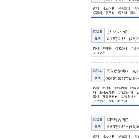
内科 神経内科 呼吸器科 消
尿器科 肛門科 婦人科 眼科
病院名
さいわい病院
住所
京都府京都市伏見区
内科 精神科 消化器科 小児
ション科
病院名
国立病院機構 京
住所
京都府京都市伏見区
内科 精神科 神経内科 呼吸
科 脳神経外科 呼吸器外科 
眼科 耳鼻咽喉科 気管食道科
小児歯科 歯科口腔外科
病院名
武田総合病院
住所
京都府京都市伏見区
内科 神経内科 呼吸器科 消