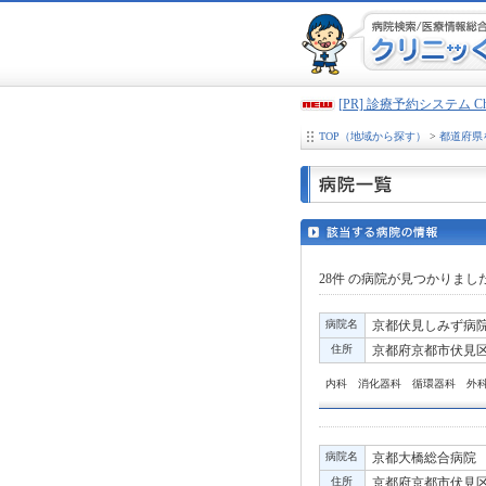
[PR] 診療予約システム 
TOP（地域から探す）
>
都道府県
28件
の病院が見つかりまし
病院名
京都伏見しみず病
住所
京都府京都市伏見区
内科 消化器科 循環器科 外
病院名
京都大橋総合病院
住所
京都府京都市伏見区