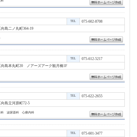
児科
TEL
075-602-8708
島二ノ丸町364-19
科
TEL
075-612-5217
向島本丸町20 ノアーズアーク観月橋1F
TEL
075-622-2655
向島立河原町72-5
器科 泌尿器科 心療内科
TEL
075-601-3477