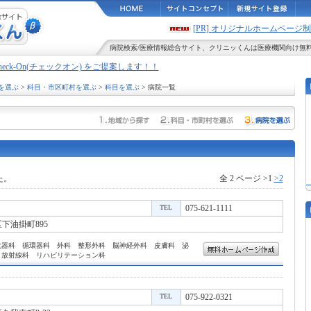
[PR] オリジナルホームペー
病院検索
/
医療情報
総合サイト、
クリニッくん
は医療機関向け無
Check-On(チェックオン) をご提案します！！
を選ぶ
>
科目・市区町村を選ぶ
>
科目を選ぶ
> 病院一覧
た。
全 2 ページ >1
>2
TEL
075-621-1111
下油掛町895
化器科 循環器科 外科 整形外科 脳神経外科 皮膚科 泌
 放射線科 リハビリテーション科
TEL
075-922-0321