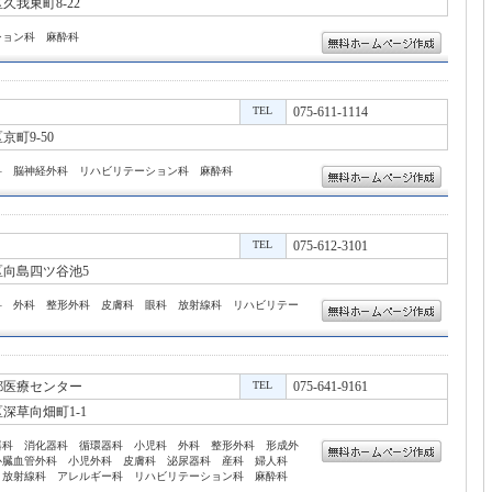
我東町8-22
ション科 麻酔科
TEL
075-611-1114
町9-50
科 脳神経外科 リハビリテーション科 麻酔科
TEL
075-612-3101
向島四ツ谷池5
科 外科 整形外科 皮膚科 眼科 放射線科 リハビリテー
都医療センター
TEL
075-641-9161
深草向畑町1-1
器科 消化器科 循環器科 小児科 外科 整形外科 形成外
心臓血管外科 小児外科 皮膚科 泌尿器科 産科 婦人科
 放射線科 アレルギー科 リハビリテーション科 麻酔科