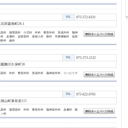
TEL
075-572-6331
石田森南町28-1
化器科 循環器科 小児科 外科 整形外科 形成外科 脳神
外科 皮膚科 泌尿器科 産婦人科 眼科 耳鼻咽喉科 放射
麻酔科 歯科
TEL
075-573-2122
醍醐川久保町30
環器科 外科 整形外科 形成外科 脳神経外科 リハビリテ
TEL
075-622-0701
桃山町泰長老115
化器科 循環器科 外科 整形外科 脳神経外科 皮膚科 眼
ョン科