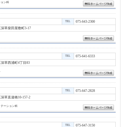
ション科
TEL
075-643-2300
深草柴田屋敷町3-17
TEL
075-641-6333
深草西浦町4丁目83
科
TEL
075-647-2828
草直違橋10-157-2
リテーション科
TEL
075-647-3150