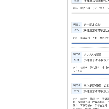
住所
京都府京都市伏見区久
内科 整形外科 リハビリテー
病院名
第一岡本病院
住所
京都府京都市伏見区京
内科 循環器科 外科 整形外
病院名
さいわい病院
住所
京都府京都市伏見区
内科 精神科 消化器科 小児
ション科
病院名
国立病院機構 京
住所
京都府京都市伏見区
内科 精神科 神経内科 呼吸
科 脳神経外科 呼吸器外科 
眼科 耳鼻咽喉科 気管食道科
小児歯科 歯科口腔外科