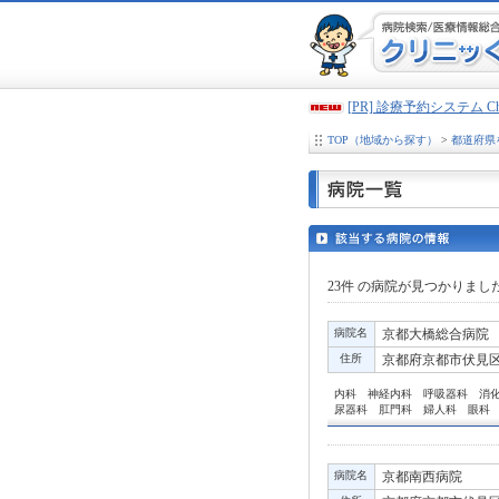
[PR] 診療予約システム 
TOP（地域から探す）
>
都道府県
23件
の病院が見つかりまし
病院名
京都大橋総合病院
住所
京都府京都市伏見区
内科 神経内科 呼吸器科 消
尿器科 肛門科 婦人科 眼科
病院名
京都南西病院