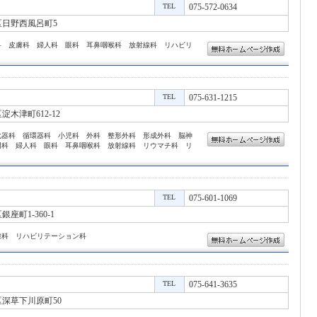
TEL
075-572-0634
日野西風呂町5
科 皮膚科 婦人科 眼科 耳鼻咽喉科 放射線科 リハビリ
TEL
075-631-1215
木津町612-12
化器科 循環器科 小児科 外科 整形外科 形成外科 脳神
門科 婦人科 眼科 耳鼻咽喉科 放射線科 リウマチ科 リ
TEL
075-601-1069
町1-360-1
線科 リハビリテーション科
TEL
075-641-3635
深草下川原町50