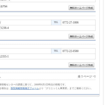
 肛門科
所
TEL
0772-27-1006
38-4
TEL
0772-22-0580
55-1
。
全 1 ページ >1
情報センターの調査に基づく、2008年6月1日時点の情報です。
る場合は、
医院掲載情報修正フォーム
より「クリニッくん事業部」までご連絡ください。