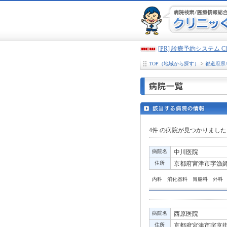
[PR] 診療予約システム 
TOP（地域から探す）
>
都道府県
4件
の病院が見つかりました
病院名
中川医院
住所
京都府宮津市字漁師1
内科 消化器科 胃腸科 外科
病院名
西原医院
住所
京都府宮津市字京街道