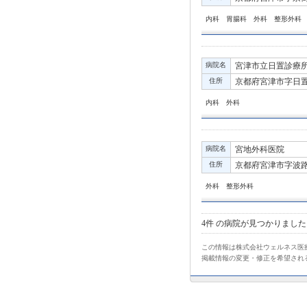
内科 胃腸科 外科 整形外科
病院名
宮津市立日置診療
住所
京都府宮津市字日置12
内科 外科
病院名
宮地外科医院
住所
京都府宮津市字波路23
外科 整形外科
4件
の病院が見つかりました
この情報は株式会社ウェルネス医療
掲載情報の変更・修正を希望され