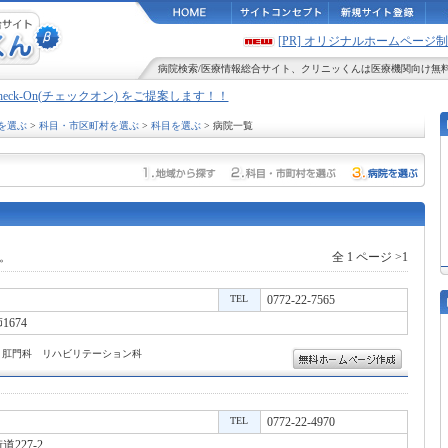
[PR] オリジナルホームペー
病院検索
/
医療情報
総合サイト、
クリニッくん
は医療機関向け無
Check-On(チェックオン) をご提案します！！
を選ぶ
>
科目・市区町村を選ぶ
>
科目を選ぶ
> 病院一覧
。
全 1 ページ >1
TEL
0772-22-7565
674
 肛門科 リハビリテーション科
TEL
0772-22-4970
227-2