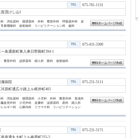
TEL
075-781-1131
賀茂けし山1
器科 消化器科 循環器科 外科 整形外科 呼吸器外科 皮
 耳鼻咽喉科 放射線科 リハビリテーション科 歯科
TEL
075-431-3300
一条通新町東入東日野殿町394-1
科 整形外科 泌尿器科 婦人科 眼科 放射線科
附属病院
TEL
075-251-5111
河原町通広小路上ル梶井町465
器科 消化器科 循環器科 小児科 外科 整形外科 形成外
心臓血管外科 小児外科 皮膚科 泌尿器科 産科 婦人科
アレルギー科 心療内科 リウマチ科 リハビリテーション
院
TEL
075-231-5171
釜座通丸太町上ル春帯町355-5