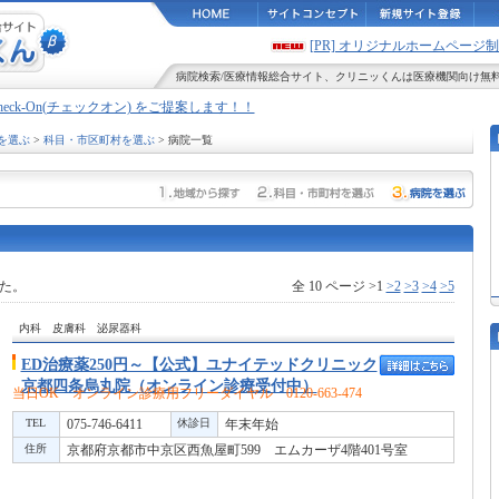
[PR] オリジナルホームペー
病院検索
/
医療情報
総合サイト、
クリニッくん
は医療機関向け無
Check-On(チェックオン) をご提案します！！
を選ぶ
>
科目・市区町村を選ぶ
> 病院一覧
た。
全 10 ページ >1
>2
>3
>4
>5
内科 皮膚科 泌尿器科
ED治療薬250円～【公式】ユナイテッドクリニック
京都四条烏丸院（オンライン診療受付中）
当日OK オンライン診療用フリーダイヤル 0120-663-474
TEL
075-746-6411
休診日
年末年始
住所
京都府京都市中京区西魚屋町599 エムカーザ4階401号室