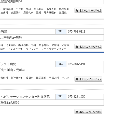
聖護院川原町54
科 循環器科 小児科 外科 整形外科 形成外科 脳神経外
 皮膚科 泌尿器科 産婦人科 眼科 耳鼻咽喉科 放射線
央病院
TEL
075-701-6111
田中飛鳥井町89
器科 消化器科 循環器科 外科 整形外科 皮膚科 泌尿器
射線科 アレルギー科 リウマチ科 リハビリテーション科
プテスト病院
TEL
075-781-5191
北白川山ノ元町47
整形外科 脳神経外科 皮膚科 泌尿器科 産婦人科 リハビ
リハビリテーションセンター附属病院
TEL
075-823-1650
壬生仙念町30