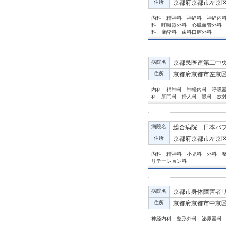
住所
京都府京都市左京区
内科 精神科 神経科 神経内
科 呼吸器外科 心臓血管外科
科 麻酔科 歯科口腔外科
病院名
京都民医連第二中
住所
京都府京都市左京区
内科 精神科 神経内科 呼吸
科 肛門科 婦人科 眼科 放
病院名
総合病院 日本バ
住所
京都府京都市左京区
内科 精神科 小児科 外科 
リテーション科
病院名
京都市身体障害者
住所
京都府京都市中京区
神経内科 整形外科 泌尿器科