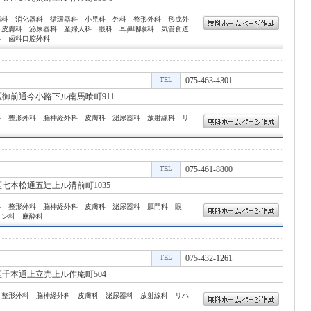
器科 消化器科 循環器科 小児科 外科 整形外科 形成外
 皮膚科 泌尿器科 産婦人科 眼科 耳鼻咽喉科 気管食道
科 歯科口腔外科
TEL
075-463-4301
御前通今小路下ル南馬喰町911
科 整形外科 脳神経外科 皮膚科 泌尿器科 放射線科 リ
TEL
075-461-8800
七本松通五辻上ル溝前町1035
科 整形外科 脳神経外科 皮膚科 泌尿器科 肛門科 眼
ョン科 麻酔科
TEL
075-432-1261
千本通上立売上ル作庵町504
 整形外科 脳神経外科 皮膚科 泌尿器科 放射線科 リハ