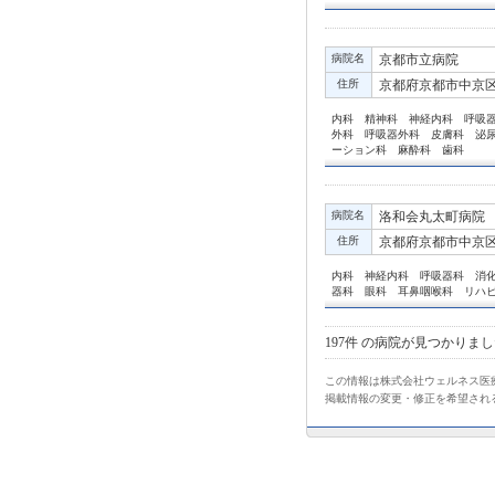
病院名
京都市立病院
住所
京都府京都市中京区
内科 精神科 神経内科 呼吸
外科 呼吸器外科 皮膚科 泌
ーション科 麻酔科 歯科
病院名
洛和会丸太町病院
住所
京都府京都市中京区
内科 神経内科 呼吸器科 消
器科 眼科 耳鼻咽喉科 リハ
197件
の病院が見つかりまし
この情報は株式会社ウェルネス医療
掲載情報の変更・修正を希望され