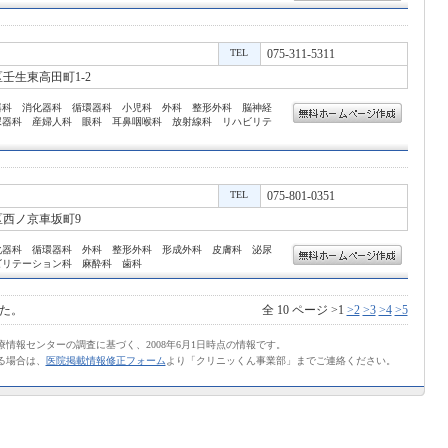
TEL
075-311-5311
壬生東高田町1-2
器科 消化器科 循環器科 小児科 外科 整形外科 脳神経
尿器科 産婦人科 眼科 耳鼻咽喉科 放射線科 リハビリテ
TEL
075-801-0351
西ノ京車坂町9
化器科 循環器科 外科 整形外科 形成外科 皮膚科 泌尿
ビリテーション科 麻酔科 歯科
た。
全 10 ページ >1
>2
>3
>4
>5
情報センターの調査に基づく、2008年6月1日時点の情報です。
る場合は、
医院掲載情報修正フォーム
より「クリニッくん事業部」までご連絡ください。