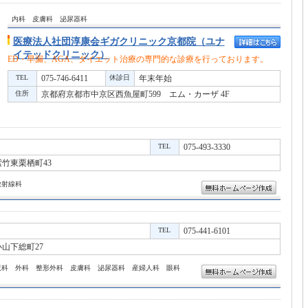
内科 皮膚科 泌尿器科
医療法人社団淳康会ギガクリニック京都院（ユナ
イテッドクリニック）
ED・早漏、AGA、ダイエット治療の専門的な診療を行っております。
TEL
075-746-6411
休診日
年末年始
住所
京都府京都市中京区西魚屋町599 エム・カーザ 4F
TEL
075-493-3330
竹東栗栖町43
放射線科
TEL
075-441-6101
山下総町27
児科 外科 整形外科 皮膚科 泌尿器科 産婦人科 眼科