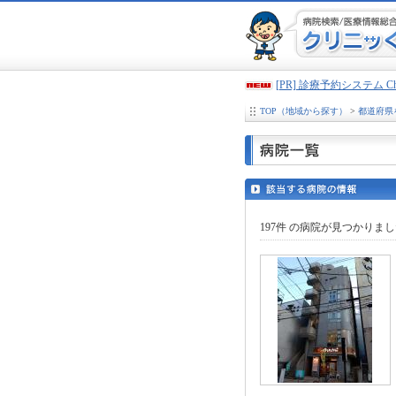
[PR] 診療予約システム 
TOP（地域から探す）
>
都道府県
197件
の病院が見つかりまし