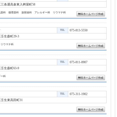
三条通高倉東入桝屋町58
化器科 循環器科 放射線科 アレルギー科 リウマチ科
ク
TEL
075-813-5550
生森町29-3
 リウマチ科
TEL
075-811-0907
生森町63-9
ギー科
TEL
075-311-1902
壬生東高田町31