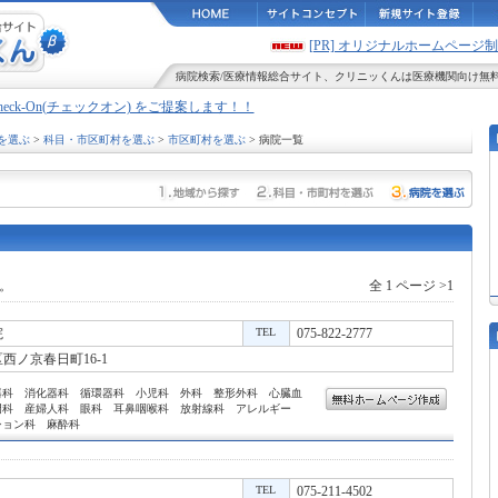
[PR] オリジナルホームペー
病院検索
/
医療情報
総合サイト、
クリニッくん
は医療機関向け無
Check-On(チェックオン) をご提案します！！
を選ぶ
>
科目・市区町村を選ぶ
>
市区町村を選ぶ
> 病院一覧
。
全 1 ページ >1
院
TEL
075-822-2777
西ノ京春日町16-1
器科 消化器科 循環器科 小児科 外科 整形外科 心臓血
門科 産婦人科 眼科 耳鼻咽喉科 放射線科 アレルギー
ション科 麻酔科
TEL
075-211-4502