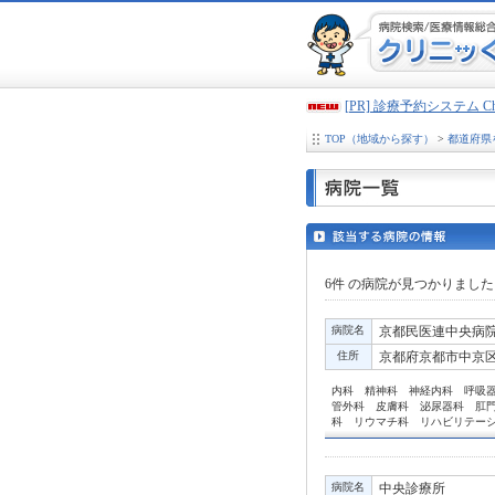
[PR] 診療予約システム 
TOP（地域から探す）
>
都道府県
6件
の病院が見つかりました
病院名
京都民医連中央病
住所
京都府京都市中京区
内科 精神科 神経内科 呼吸
管外科 皮膚科 泌尿器科 肛
科 リウマチ科 リハビリテー
病院名
中央診療所