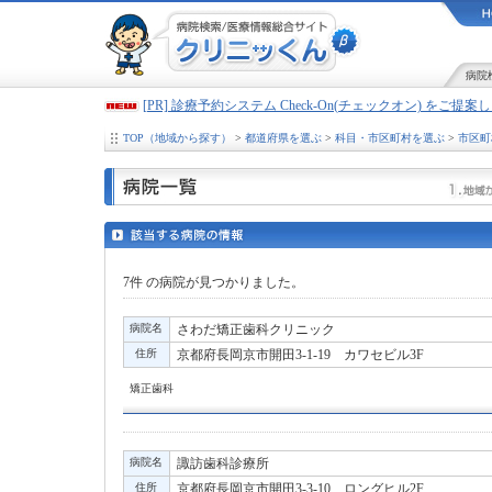
病院
[PR] 診療予約システム Check-On(チェックオン) をご提
TOP（地域から探す）
>
都道府県を選ぶ
>
科目・市区町村を選ぶ
>
市区町
7件
の病院が見つかりました。
病院名
さわだ矯正歯科クリニック
住所
京都府長岡京市開田3-1-19 カワセビル3F
矯正歯科
病院名
諏訪歯科診療所
住所
京都府長岡京市開田3-3-10 ロングヒル2F