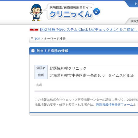
病院
[PR] 診療予約システム Check-On(チェックオン) をご提
TOP
> キーワード検索
病院名
勤医協札幌クリニック
住所
北海道札幌市中央区南一条西10-6 タイムスビル5F
内科
この情報は株式会社ウェルネス医療情報センターの調査に基づく、2008年
掲載情報の変更・修正を希望される場合は、
医院掲載情報修正フォーム
よ