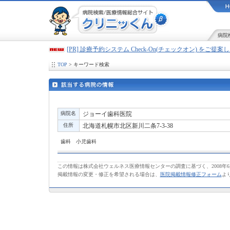
病院
[PR] 診療予約システム Check-On(チェックオン) をご提
TOP
> キーワード検索
病院名
ジョーイ歯科医院
住所
北海道札幌市北区新川二条7-3-38
歯科 小児歯科
この情報は株式会社ウェルネス医療情報センターの調査に基づく、2008年
掲載情報の変更・修正を希望される場合は、
医院掲載情報修正フォーム
よ