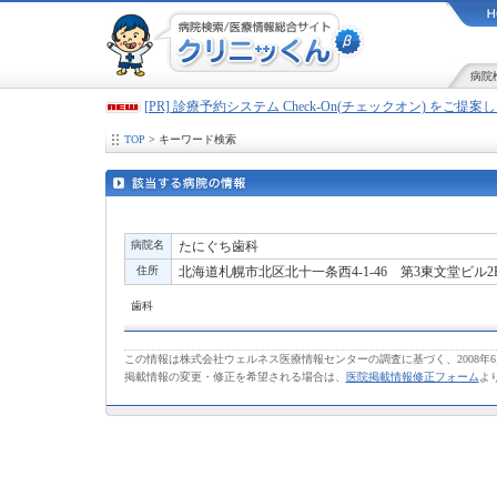
病院
[PR] 診療予約システム Check-On(チェックオン) をご提
TOP
> キーワード検索
病院名
たにぐち歯科
住所
北海道札幌市北区北十一条西4-1-46 第3東文堂ビル2
歯科
この情報は株式会社ウェルネス医療情報センターの調査に基づく、2008年
掲載情報の変更・修正を希望される場合は、
医院掲載情報修正フォーム
よ