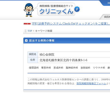
病院
[PR] 診療予約システム Check-On(チェックオン) をご提
TOP
> キーワード検索
病院名
禎心会病院
住所
北海道札幌市東区北四十四条東8-1-6
循環器科 整形外科 形成外科 脳神経外科 放射線科 リウマチ科 麻
この情報は株式会社ウェルネス医療情報センターの調査に基づく、2008年
掲載情報の変更・修正を希望される場合は、
医院掲載情報修正フォーム
よ