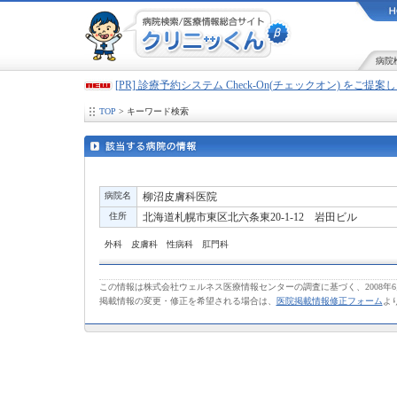
病院
[PR] 診療予約システム Check-On(チェックオン) をご提
TOP
> キーワード検索
病院名
柳沼皮膚科医院
住所
北海道札幌市東区北六条東20-1-12 岩田ビル
外科 皮膚科 性病科 肛門科
この情報は株式会社ウェルネス医療情報センターの調査に基づく、2008年
掲載情報の変更・修正を希望される場合は、
医院掲載情報修正フォーム
よ