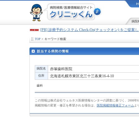
病院
[PR] 診療予約システム Check-On(チェックオン) をご提
TOP
> キーワード検索
病院名
赤塚歯科医院
住所
北海道札幌市東区北三十三条東16-4-10
歯科
この情報は株式会社ウェルネス医療情報センターの調査に基づく、2008年
掲載情報の変更・修正を希望される場合は、
医院掲載情報修正フォーム
よ