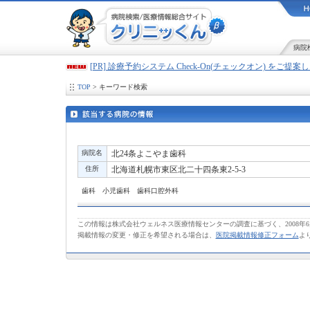
病院
[PR] 診療予約システム Check-On(チェックオン) をご提
TOP
> キーワード検索
病院名
北24条よこやま歯科
住所
北海道札幌市東区北二十四条東2-5-3
歯科 小児歯科 歯科口腔外科
この情報は株式会社ウェルネス医療情報センターの調査に基づく、2008年
掲載情報の変更・修正を希望される場合は、
医院掲載情報修正フォーム
よ