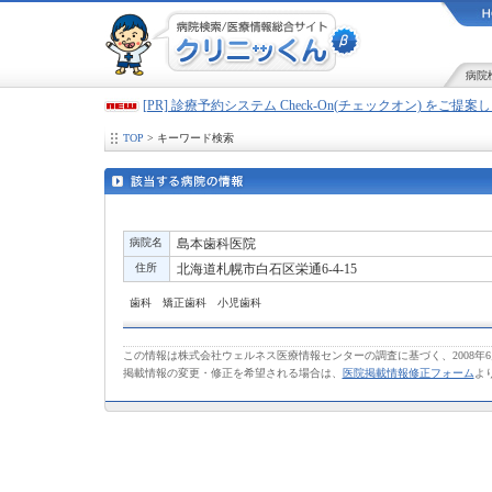
病院
[PR] 診療予約システム Check-On(チェックオン) をご提
TOP
> キーワード検索
病院名
島本歯科医院
住所
北海道札幌市白石区栄通6-4-15
歯科 矯正歯科 小児歯科
この情報は株式会社ウェルネス医療情報センターの調査に基づく、2008年
掲載情報の変更・修正を希望される場合は、
医院掲載情報修正フォーム
よ