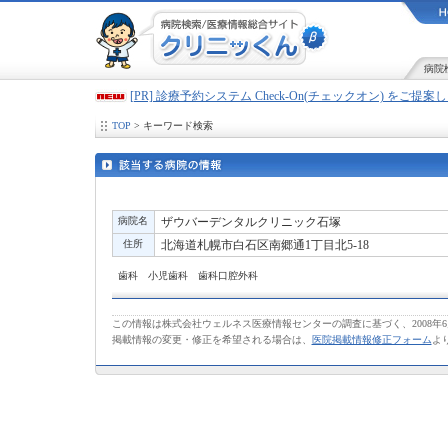
病院
[PR] 診療予約システム Check-On(チェックオン) をご提
TOP
> キーワード検索
病院名
ザウバーデンタルクリニック石塚
住所
北海道札幌市白石区南郷通1丁目北5-18
歯科 小児歯科 歯科口腔外科
この情報は株式会社ウェルネス医療情報センターの調査に基づく、2008年
掲載情報の変更・修正を希望される場合は、
医院掲載情報修正フォーム
よ