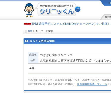
病院
[PR] 診療予約システム Check-On(チェックオン) をご提
TOP
> キーワード検索
病院名
つばはら歯科クリニック
住所
北海道札幌市白石区南郷通7丁目北2-17 つばはらデ
歯科
この情報は株式会社ウェルネス医療情報センターの調査に基づく、2008年
掲載情報の変更・修正を希望される場合は、
医院掲載情報修正フォーム
よ