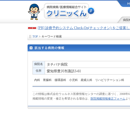
病院
[PR] 診療予約システム Check-On(チェックオン) をご提
TOP
> キーワード検索
病院名
タチバナ病院
住所
愛知県豊川市諏訪3-61
内科 胃腸科 循環器科 小児科 産婦人科 リハビリテーション科
この情報は株式会社ウェルネス医療情報センターの調査に基づく、2008年
掲載情報の変更・修正を希望される場合は、
医院掲載情報修正フォーム
よ