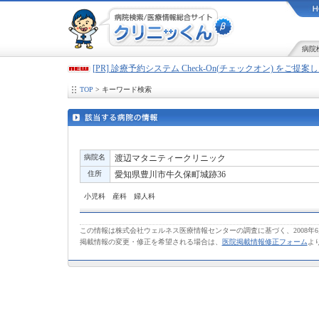
病院
[PR] 診療予約システム Check-On(チェックオン) をご提
TOP
> キーワード検索
病院名
渡辺マタニティークリニック
住所
愛知県豊川市牛久保町城跡36
小児科 産科 婦人科
この情報は株式会社ウェルネス医療情報センターの調査に基づく、2008年
掲載情報の変更・修正を希望される場合は、
医院掲載情報修正フォーム
よ