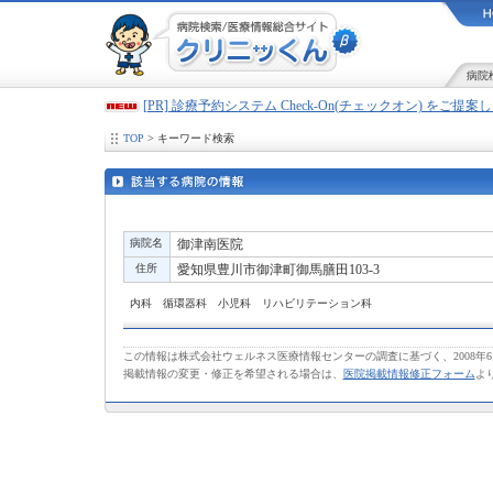
病院
[PR] 診療予約システム Check-On(チェックオン) をご提
TOP
> キーワード検索
病院名
御津南医院
住所
愛知県豊川市御津町御馬膳田103-3
内科 循環器科 小児科 リハビリテーション科
この情報は株式会社ウェルネス医療情報センターの調査に基づく、2008年
掲載情報の変更・修正を希望される場合は、
医院掲載情報修正フォーム
よ