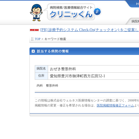
病院
[PR] 診療予約システム Check-On(チェックオン) をご提
TOP
> キーワード検索
病院名
おぜき整形外科
住所
愛知県豊川市御津町西方広田52-1
内科 整形外科
この情報は株式会社ウェルネス医療情報センターの調査に基づく、2008年
掲載情報の変更・修正を希望される場合は、
医院掲載情報修正フォーム
よ