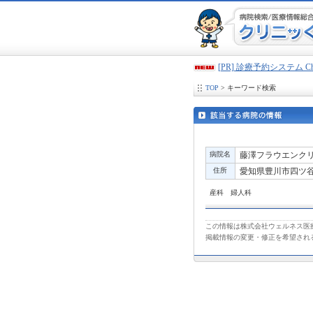
[PR] 診療予約システム 
TOP
> キーワード検索
病院名
藤澤フラウエンク
住所
愛知県豊川市四ツ谷町
産科 婦人科
この情報は株式会社ウェルネス医療
掲載情報の変更・修正を希望され