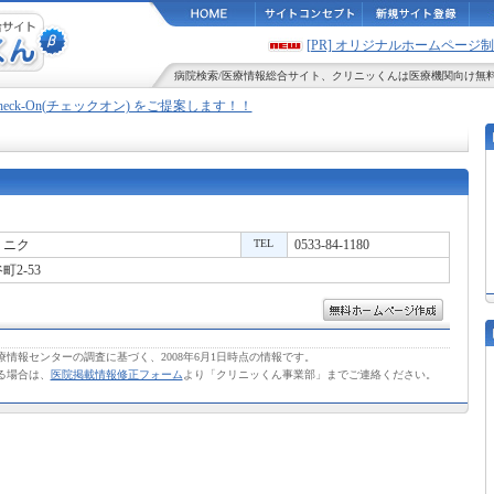
[PR] オリジナルホームペー
病院検索
/
医療情報
総合サイト、
クリニッくん
は医療機関向け無
Check-On(チェックオン) をご提案します！！
リニク
TEL
0533-84-1180
2-53
情報センターの調査に基づく、2008年6月1日時点の情報です。
る場合は、
医院掲載情報修正フォーム
より「クリニッくん事業部」までご連絡ください。