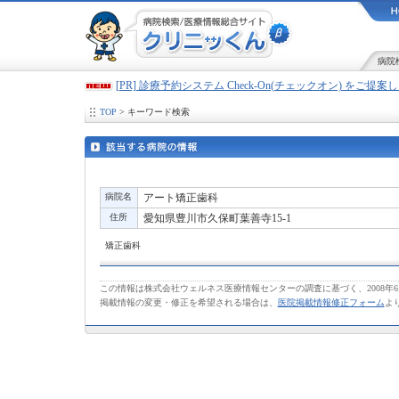
病院
[PR] 診療予約システム Check-On(チェックオン) をご提
TOP
> キーワード検索
病院名
アート矯正歯科
住所
愛知県豊川市久保町葉善寺15-1
矯正歯科
この情報は株式会社ウェルネス医療情報センターの調査に基づく、2008年
掲載情報の変更・修正を希望される場合は、
医院掲載情報修正フォーム
よ