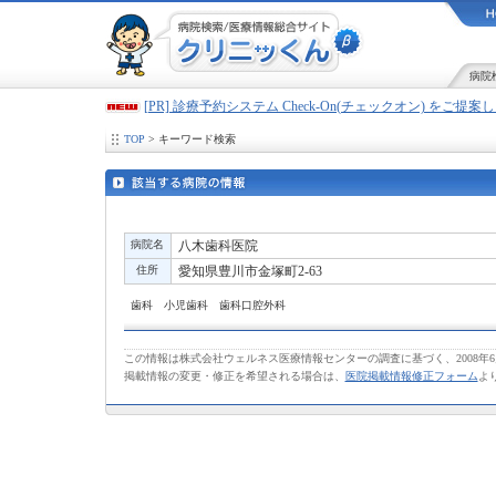
病院
[PR] 診療予約システム Check-On(チェックオン) をご提
TOP
> キーワード検索
病院名
八木歯科医院
住所
愛知県豊川市金塚町2-63
歯科 小児歯科 歯科口腔外科
この情報は株式会社ウェルネス医療情報センターの調査に基づく、2008年
掲載情報の変更・修正を希望される場合は、
医院掲載情報修正フォーム
よ