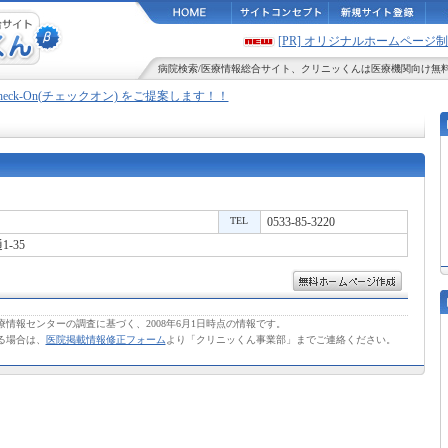
[PR] オリジナルホームペー
病院検索
/
医療情報
総合サイト、
クリニッくん
は医療機関向け無
Check-On(チェックオン) をご提案します！！
TEL
0533-85-3220
-35
情報センターの調査に基づく、2008年6月1日時点の情報です。
る場合は、
医院掲載情報修正フォーム
より「クリニッくん事業部」までご連絡ください。