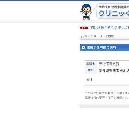
[PR] 診療予約システム 
TOP
> キーワード検索
病院名
天野歯科医院
住所
愛知県豊川市桜木通1
歯科
この情報は株式会社ウェルネス医療
掲載情報の変更・修正を希望され