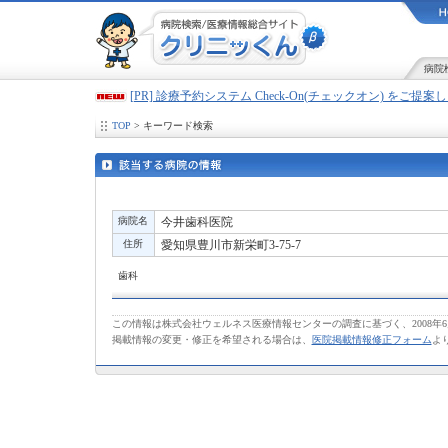
病院
[PR] 診療予約システム Check-On(チェックオン) をご提
TOP
> キーワード検索
病院名
今井歯科医院
住所
愛知県豊川市新栄町3-75-7
歯科
この情報は株式会社ウェルネス医療情報センターの調査に基づく、2008年
掲載情報の変更・修正を希望される場合は、
医院掲載情報修正フォーム
よ