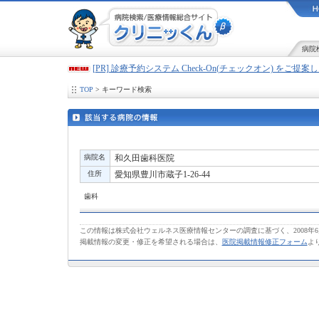
病院
[PR] 診療予約システム Check-On(チェックオン) をご提
TOP
> キーワード検索
病院名
和久田歯科医院
住所
愛知県豊川市蔵子1-26-44
歯科
この情報は株式会社ウェルネス医療情報センターの調査に基づく、2008年
掲載情報の変更・修正を希望される場合は、
医院掲載情報修正フォーム
よ