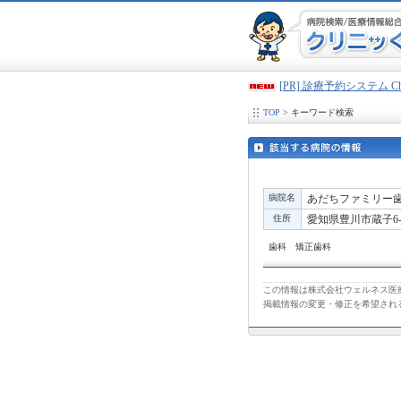
[PR] 診療予約システム 
TOP
> キーワード検索
病院名
あだちファミリー
住所
愛知県豊川市蔵子6-1
歯科 矯正歯科
この情報は株式会社ウェルネス医療
掲載情報の変更・修正を希望され