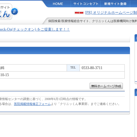
[PR] オリジナルホームペー
病院検索
/
医療情報
総合サイト、
クリニッくん
は医療機関向け無
Check-On(チェックオン) をご提案します！！
歯科
TEL
0533-80-3711
0-15
情報センターの調査に基づく、2008年6月1日時点の情報です。
る場合は、
医院掲載情報修正フォーム
より「クリニッくん事業部」までご連絡ください。