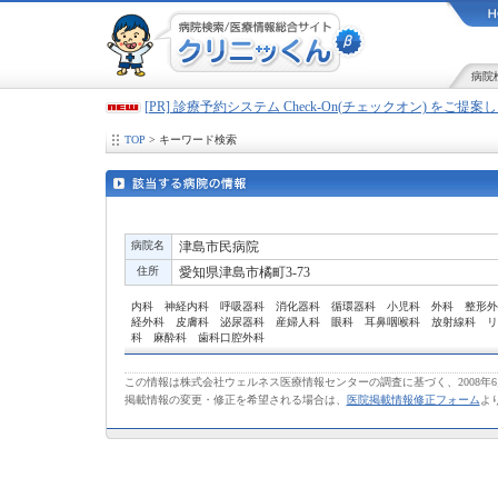
病院
[PR] 診療予約システム Check-On(チェックオン) をご提
TOP
> キーワード検索
病院名
津島市民病院
住所
愛知県津島市橘町3-73
内科 神経内科 呼吸器科 消化器科 循環器科 小児科 外科 整形外
経外科 皮膚科 泌尿器科 産婦人科 眼科 耳鼻咽喉科 放射線科 リ
科 麻酔科 歯科口腔外科
この情報は株式会社ウェルネス医療情報センターの調査に基づく、2008年
掲載情報の変更・修正を希望される場合は、
医院掲載情報修正フォーム
よ