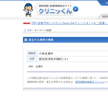
病院
[PR] 診療予約システム Check-On(チェックオン) をご提
TOP
> キーワード検索
病院名
小林皮膚科
住所
愛知県津島市橘町2-4-1
内科 皮膚科
この情報は株式会社ウェルネス医療情報センターの調査に基づく、2008年
掲載情報の変更・修正を希望される場合は、
医院掲載情報修正フォーム
よ