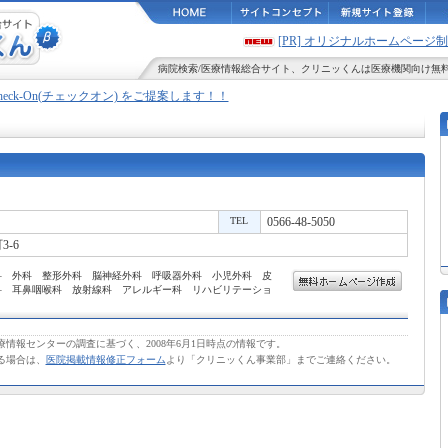
[PR] オリジナルホームペー
病院検索
/
医療情報
総合サイト、
クリニッくん
は医療機関向け無
Check-On(チェックオン) をご提案します！！
TEL
0566-48-5050
-6
科 外科 整形外科 脳神経外科 呼吸器外科 小児外科 皮
科 耳鼻咽喉科 放射線科 アレルギー科 リハビリテーショ
情報センターの調査に基づく、2008年6月1日時点の情報です。
る場合は、
医院掲載情報修正フォーム
より「クリニッくん事業部」までご連絡ください。