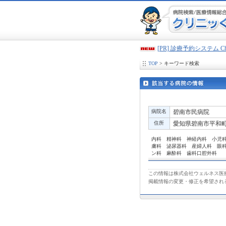
[PR] 診療予約システム 
TOP
> キーワード検索
病院名
碧南市民病院
住所
愛知県碧南市平和町3
内科 精神科 神経内科 小児
膚科 泌尿器科 産婦人科 眼
ン科 麻酔科 歯科口腔外科
この情報は株式会社ウェルネス医療
掲載情報の変更・修正を希望され