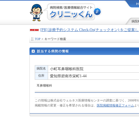
病院
[PR] 診療予約システム Check-On(チェックオン) をご提
TOP
> キーワード検索
病院名
小町耳鼻咽喉科医院
住所
愛知県碧南市栄町1-44
耳鼻咽喉科
この情報は株式会社ウェルネス医療情報センターの調査に基づく、2008年
掲載情報の変更・修正を希望される場合は、
医院掲載情報修正フォーム
よ