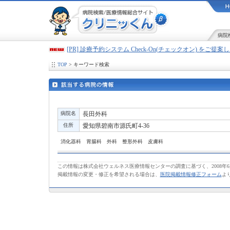
病院
[PR] 診療予約システム Check-On(チェックオン) をご提
TOP
> キーワード検索
病院名
長田外科
住所
愛知県碧南市源氏町4-36
消化器科 胃腸科 外科 整形外科 皮膚科
この情報は株式会社ウェルネス医療情報センターの調査に基づく、2008年
掲載情報の変更・修正を希望される場合は、
医院掲載情報修正フォーム
よ