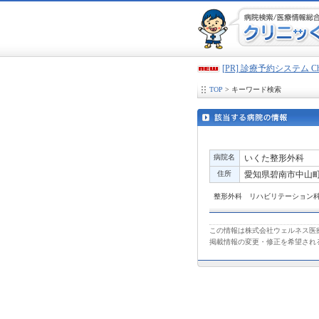
[PR] 診療予約システム 
TOP
> キーワード検索
病院名
いくた整形外科
住所
愛知県碧南市中山町3
整形外科 リハビリテーション
この情報は株式会社ウェルネス医療
掲載情報の変更・修正を希望され