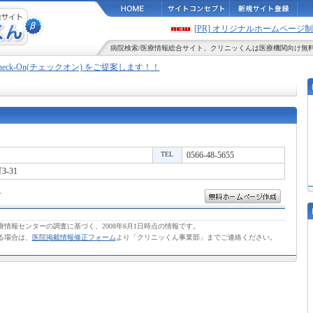
[PR] オリジナルホームペー
病院検索
/
医療情報
総合サイト、
クリニッくん
は医療機関向け無
Check-On(チェックオン) をご提案します！！
TEL
0566-48-5655
-31
科
情報センターの調査に基づく、2008年6月1日時点の情報です。
る場合は、
医院掲載情報修正フォーム
より「クリニッくん事業部」までご連絡ください。