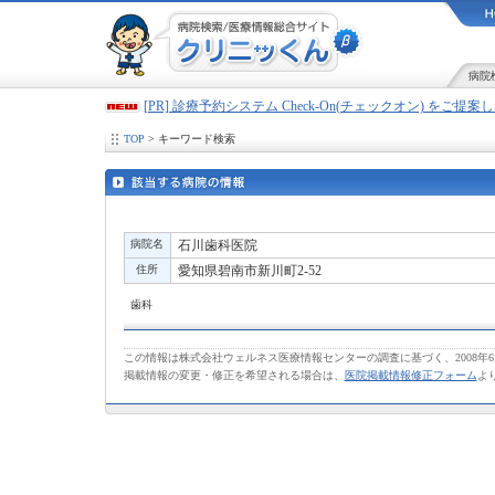
病院
[PR] 診療予約システム Check-On(チェックオン) をご提
TOP
> キーワード検索
病院名
石川歯科医院
住所
愛知県碧南市新川町2-52
歯科
この情報は株式会社ウェルネス医療情報センターの調査に基づく、2008年
掲載情報の変更・修正を希望される場合は、
医院掲載情報修正フォーム
よ