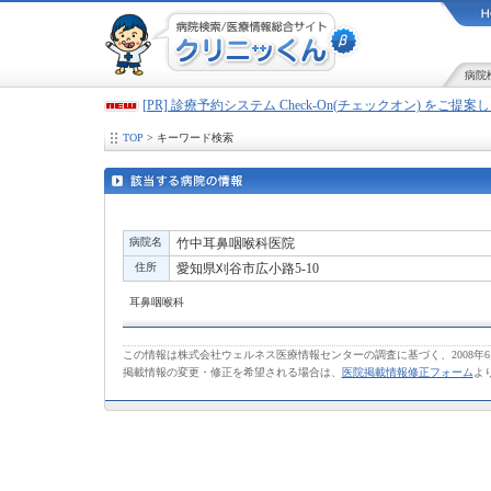
病院
[PR] 診療予約システム Check-On(チェックオン) をご提
TOP
> キーワード検索
病院名
竹中耳鼻咽喉科医院
住所
愛知県刈谷市広小路5-10
耳鼻咽喉科
この情報は株式会社ウェルネス医療情報センターの調査に基づく、2008年
掲載情報の変更・修正を希望される場合は、
医院掲載情報修正フォーム
よ