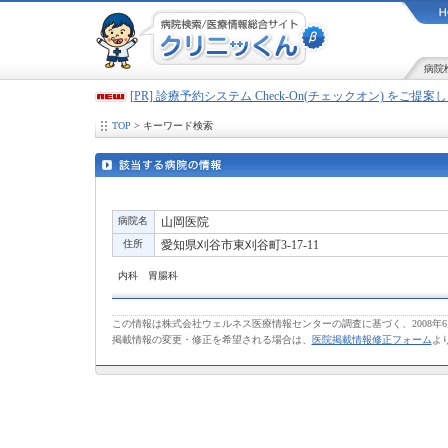
病院
[PR] 診療予約システム Check-On(チェックオン) をご提
TOP
> キーワード検索
病院名
山岡医院
住所
愛知県刈谷市東刈谷町3-17-11
内科 胃腸科
この情報は株式会社ウェルネス医療情報センターの調査に基づく、2008年
掲載情報の変更・修正を希望される場合は、
医院掲載情報修正フォーム
よ